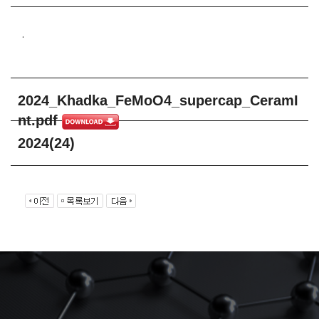
.
2024_Khadka_FeMoO4_supercap_CeramI
nt.pdf
2024(24)