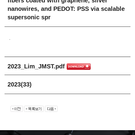
fibers coated with graphene, silver
nanowires, and PEDOT: PSS via scalable
supersonic spr
.
2023_Lim_JMST.pdf
2023(33)